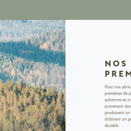
NOS
PRE
Pour nos abris
premières de p
achetons et t
provenant des 
produisent un 
d'obtenir un p
durable.