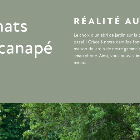
RÉALITÉ A
hats
Le choix d'un abri de jardin sur l
 canapé
passé ! Grâce à notre dernière fon
maison de jardin de notre gamme d
smartphone. Ainsi, vous pouvez i
mieux.