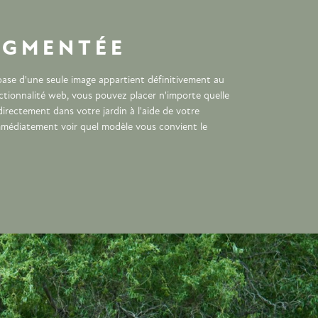
UGMENTÉE
a base d'une seule image appartient définitivement au
ctionnalité web, vous pouvez placer n'importe quelle
irectement dans votre jardin à l'aide de votre
mmédiatement voir quel modèle vous convient le