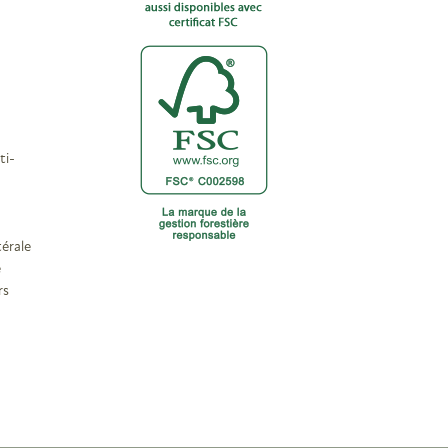
ti-
érale
e
rs