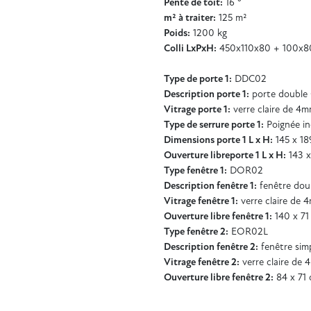
Pente de toit:
16 °
m² à traiter:
125 m²
Poids:
1200 kg
Colli LxPxH:
450x110x80 + 100x8
Type de porte 1:
DDC02
Description porte 1:
porte double 
Vitrage porte 1:
verre claire de 4
Type de serrure porte 1:
Poignée in
Dimensions porte 1 L x H:
145 x 18
Ouverture libreporte 1 L x H:
143 x
Type fenêtre 1:
DOR02
Description fenêtre 1:
fenêtre dou
Vitrage fenêtre 1:
verre claire de 
Ouverture libre fenêtre 1:
140 x 71
Type fenêtre 2:
EOR02L
Description fenêtre 2:
fenêtre simp
Vitrage fenêtre 2:
verre claire de
Ouverture libre fenêtre 2:
84 x 71