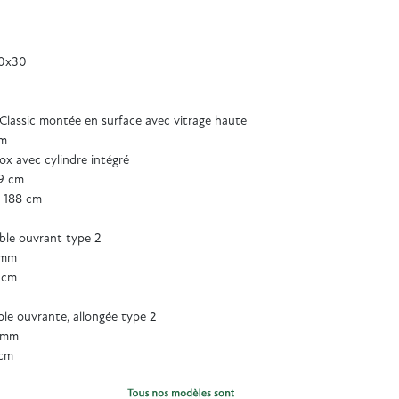
0x30
Classic montée en surface avec vitrage haute
mm
ox avec cylindre intégré
9 cm
 188 cm
ble ouvrant type 2
4mm
 cm
le ouvrante, allongée type 2
 4mm
 cm