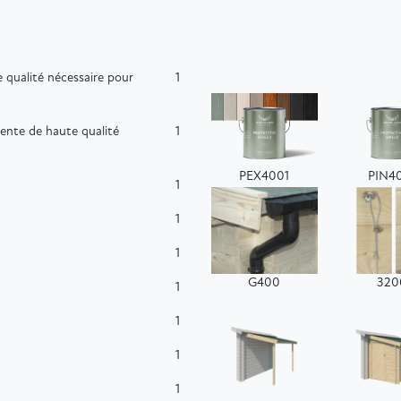
 qualité nécessaire pour
1
ente de haute qualité
1
PEX4001
PIN4
1
1
1
G400
320
1
1
1
1