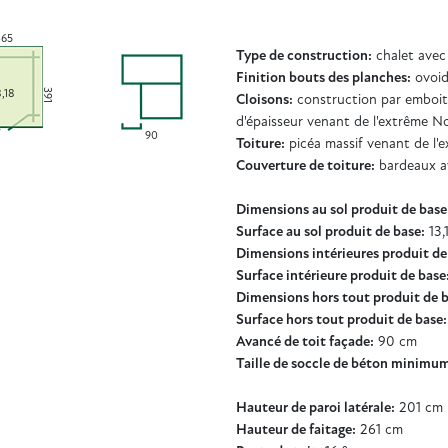
65
Type de construction:
chalet avec
Finition bouts des planches:
ovoi
391
8,18
Cloisons:
construction par emboit
d'épaisseur venant de l'extrême N
90
Toiture:
picéa massif venant de l
Couverture de toiture:
bardeaux av
Dimensions au sol produit de base 
Surface au sol produit de base:
13,
Dimensions intérieures produit de 
Surface intérieure produit de base
Dimensions hors tout produit de ba
Surface hors tout produit de base:
Avancé de toit façade:
90 cm
Taille de soccle de béton minimum
Hauteur de paroi latérale:
201 cm
Hauteur de faitage:
261 cm