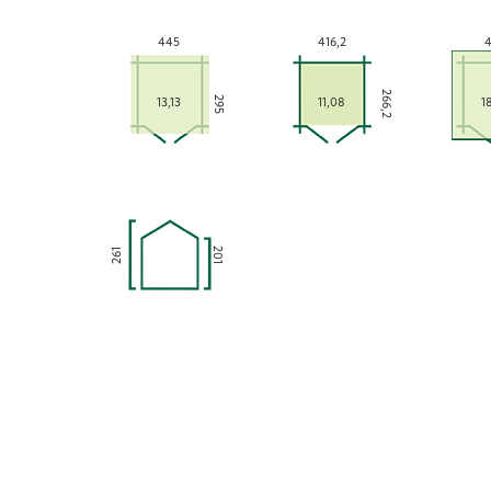
445
416,2
4
266,2
295
13,13
11,08
1
201
261