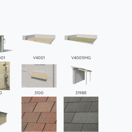
001
V4001
V4001IMG
0
3100
3198R