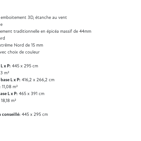
 emboitement 3D, étanche au vent
de
ement traditionnelle en épicéa massif de 44mm
ord
'extrême Nord de 15 mm
ec choix de couleur
L x P:
445 x 295 cm
13 m²
base L x P:
416,2 x 266,2 cm
:
11,08 m²
se L x P:
465 x 391 cm
18,18 m²
 conseillé:
445 x 295 cm