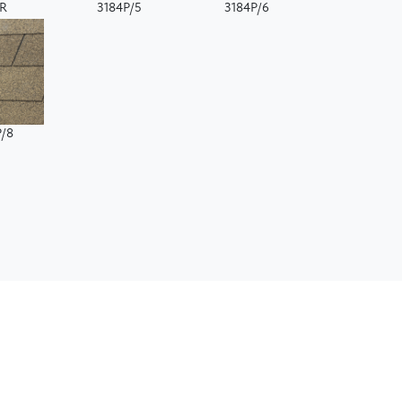
7R
3184P/5
3184P/6
P/8