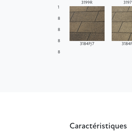
3199R
319
1
8
8
8
3184P/7
3184
8
Caractéristiques