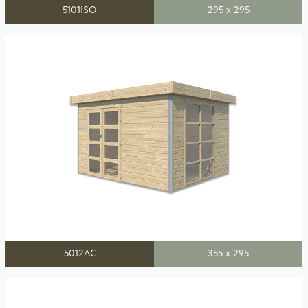
5101ISO
295 x 295
5012AC
355 x 295