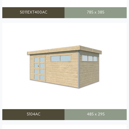
5011EXT400AC
785 x 385
5104AC
485 x 295