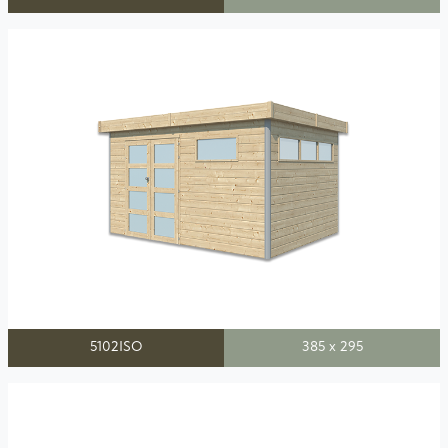
5102ISO
385 x 295