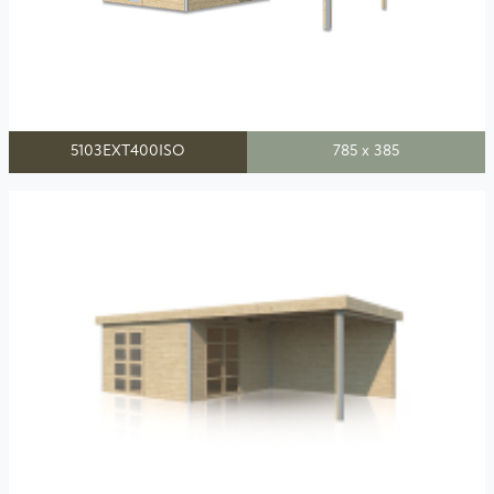
5103EXT400ISO
785 x 385