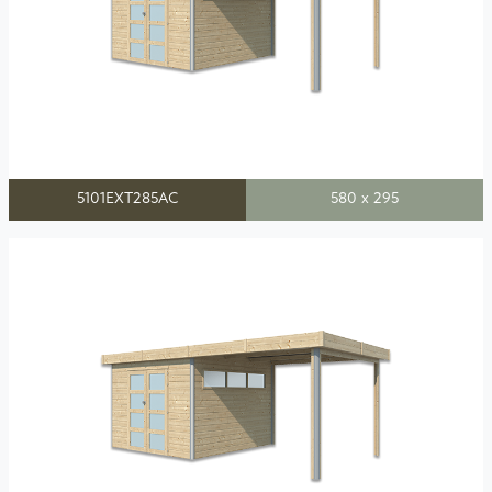
5101EXT285AC
580 x 295