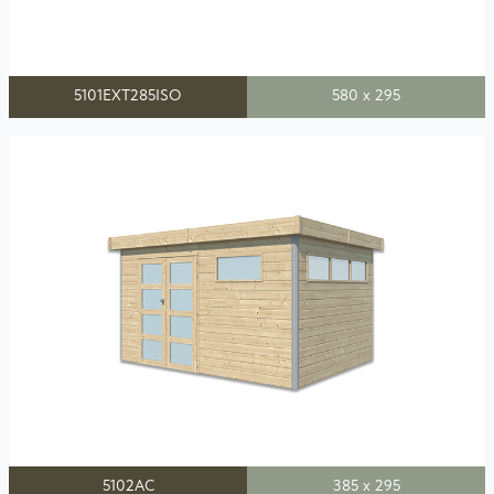
5101EXT285ISO
580 x 295
5102AC
385 x 295