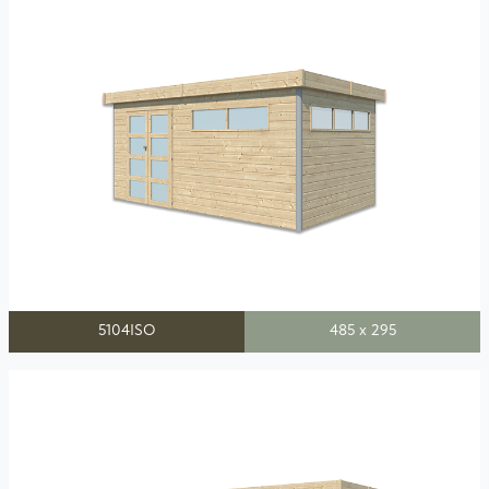
5104ISO
485 x 295