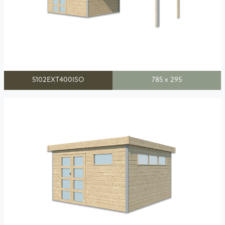
5102EXT400ISO
785 x 295