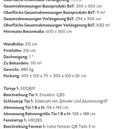
Oberfläche Innenmaße Verlängerung:
7,75 m²
Gesamtabmessungen Basisprodukt BxT:
300 x 300 cm
Oberfläche Gesamtabmessungen Basisprodukt BxT:
9 m²
Gesamtabmessungen Verlängerung BxT:
294 x 300 cm
Oberfläche Gesamtabmessungen Verlängerung BxT:
8,82 m²
Minimales Betonmaße:
600 x 300 cm
Wandhöhe:
215 cm
Firsthöhe:
216 cm
Dachneigung:
1 °
Zu Behandeln:
110 m²
Gewicht:
880 kg
Packung:
300 x 120 x 70 + 300 x 105 x 50 cm
Türtyp 1:
EDQBS1
Beschreibung Tür 1:
Einzeltür QBS
Schlosstyp Tür 1:
Edelstahl mit Zylinder und Aluminiumgriff
Abmessung Tür 1 B x H:
114 x 192 cm
Abmessung Rahmengröße Tür 1 B x H:
108 x 188 cm
Fenstertyp 1:
HRQB3
Beschreibung Fenster 1:
hohe Fenster QB Tiefe 3 m