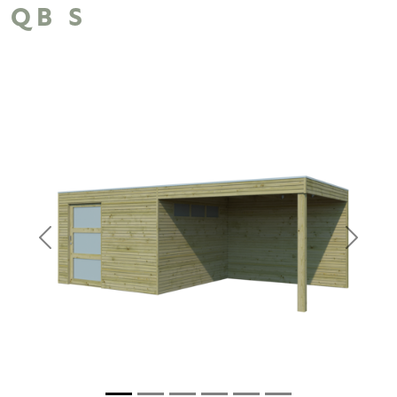
QB S
Previous
Next