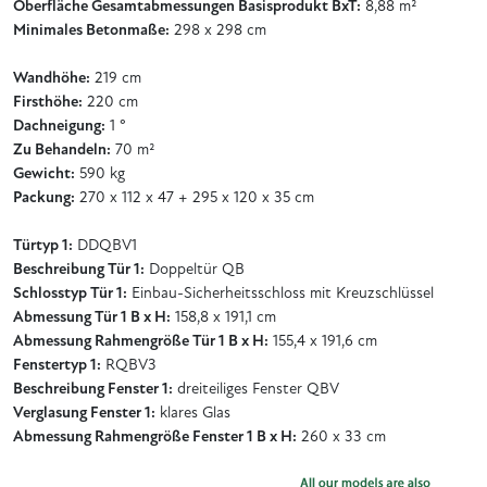
Oberfläche Gesamtabmessungen Basisprodukt BxT:
8,88 m²
Minimales Betonmaße:
298 x 298 cm
Wandhöhe:
219 cm
Firsthöhe:
220 cm
Dachneigung:
1 °
Zu Behandeln:
70 m²
Gewicht:
590 kg
Packung:
270 x 112 x 47 + 295 x 120 x 35 cm
Türtyp 1:
DDQBV1
Beschreibung Tür 1:
Doppeltür QB
Schlosstyp Tür 1:
Einbau-Sicherheitsschloss mit Kreuzschlüssel
Abmessung Tür 1 B x H:
158,8 x 191,1 cm
Abmessung Rahmengröße Tür 1 B x H:
155,4 x 191,6 cm
Fenstertyp 1:
RQBV3
Beschreibung Fenster 1:
dreiteiliges Fenster QBV
Verglasung Fenster 1:
klares Glas
Abmessung Rahmengröße Fenster 1 B x H:
260 x 33 cm