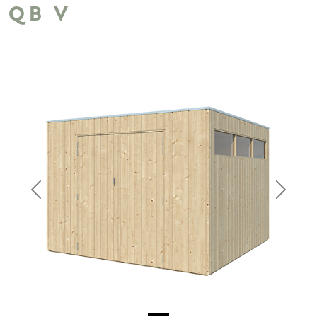
QB V
Previous
Next