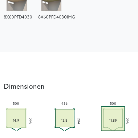
8X60PFD4030
8X60PFD4030IMG
Dimensionen
500
486
500
284
298
298
14,9
13,8
11,89