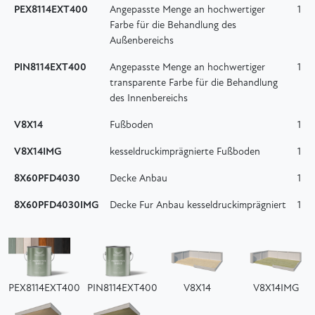
PEX8114EXT400
Angepasste Menge an hochwertiger
1
Farbe für die Behandlung des
Außenbereichs
PIN8114EXT400
Angepasste Menge an hochwertiger
1
transparente Farbe für die Behandlung
des Innenbereichs
V8X14
Fußboden
1
V8X14IMG
kesseldruckimprägnierte Fußboden
1
8X60PFD4030
Decke Anbau
1
8X60PFD4030IMG
Decke Fur Anbau kesseldruckimprägniert
1
PEX8114EXT400
PIN8114EXT400
V8X14
V8X14IMG