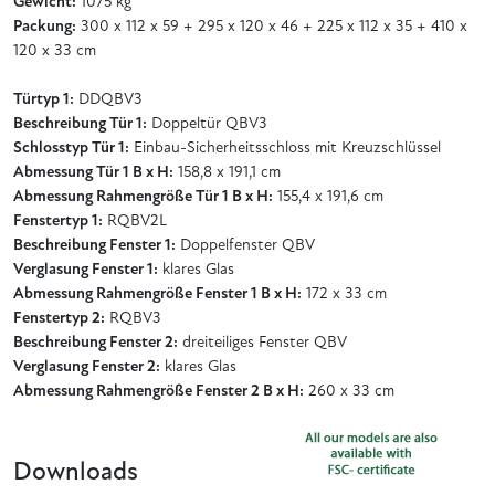
Gewicht:
1075 kg
Packung:
300 x 112 x 59 + 295 x 120 x 46 + 225 x 112 x 35 + 410 x
120 x 33 cm
Türtyp 1:
DDQBV3
Beschreibung Tür 1:
Doppeltür QBV3
Schlosstyp Tür 1:
Einbau-Sicherheitsschloss mit Kreuzschlüssel
Abmessung Tür 1 B x H:
158,8 x 191,1 cm
Abmessung Rahmengröße Tür 1 B x H:
155,4 x 191,6 cm
Fenstertyp 1:
RQBV2L
Beschreibung Fenster 1:
Doppelfenster QBV
Verglasung Fenster 1:
klares Glas
Abmessung Rahmengröße Fenster 1 B x H:
172 x 33 cm
Fenstertyp 2:
RQBV3
Beschreibung Fenster 2:
dreiteiliges Fenster QBV
Verglasung Fenster 2:
klares Glas
Abmessung Rahmengröße Fenster 2 B x H:
260 x 33 cm
Downloads