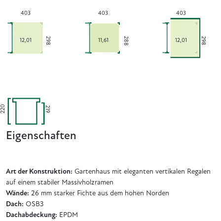
403
403
403
288
298
298
12,01
11,61
12,01
220
219
Eigenschaften
Art der Konstruktion:
Gartenhaus mit eleganten vertikalen Regalen
auf einem stabiler Massivholzramen
Wände:
26 mm starker Fichte aus dem hohen Norden
Dach:
OSB3
Dachabdeckung:
EPDM