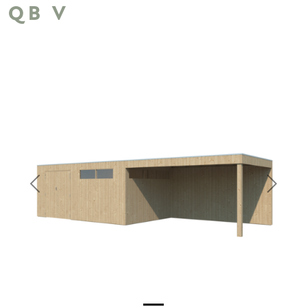
QB V
Previous
Next