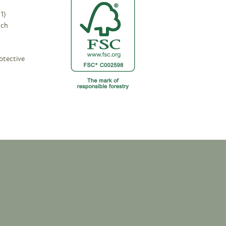
1)
ach
otective