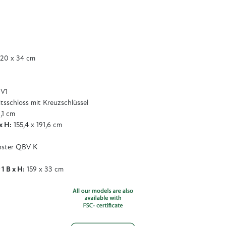
120 x 34 cm
V1
tsschloss mit Kreuzschlüssel
,1 cm
x H:
155,4 x 191,6 cm
nster QBV K
1 B x H:
159 x 33 cm