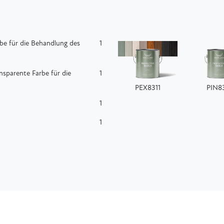
be für die Behandlung des
1
sparente Farbe für die
1
PEX8311
PIN8
1
1