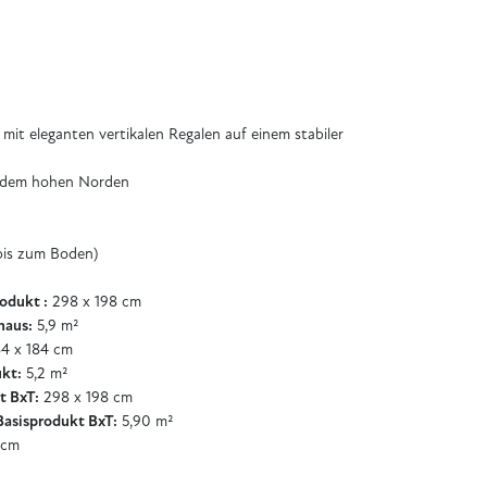
it eleganten vertikalen Regalen auf einem stabiler
s dem hohen Norden
(bis zum Boden)
odukt :
298 x 198 cm
haus:
5,9 m²
4 x 184 cm
kt:
5,2 m²
t BxT:
298 x 198 cm
asisprodukt BxT:
5,90 m²
 cm