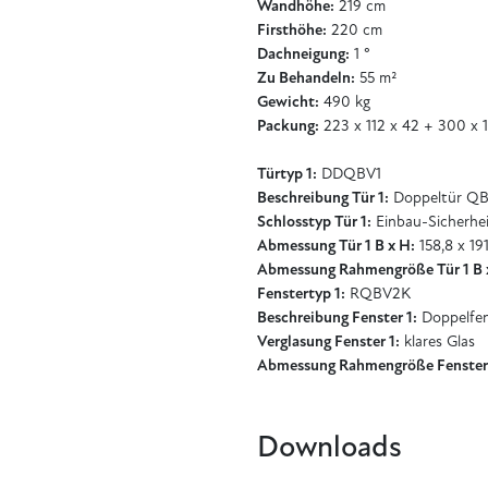
Wandhöhe:
219 cm
Firsthöhe:
220 cm
Dachneigung:
1 °
Zu Behandeln:
55 m²
Gewicht:
490 kg
Packung:
223 x 112 x 42 + 300 x 
Türtyp 1:
DDQBV1
Beschreibung Tür 1:
Doppeltür QB
Schlosstyp Tür 1:
Einbau-Sicherhei
Abmessung Tür 1 B x H:
158,8 x 191
Abmessung Rahmengröße Tür 1 B 
Fenstertyp 1:
RQBV2K
Beschreibung Fenster 1:
Doppelfe
Verglasung Fenster 1:
klares Glas
Abmessung Rahmengröße Fenster 
Downloads