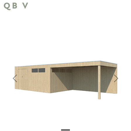
QB V
Previous
Next