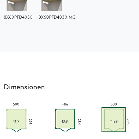
8X60PFD4030
8X60PFD4030IMG
Dimensionen
500
486
500
284
298
298
14,9
13,8
11,89