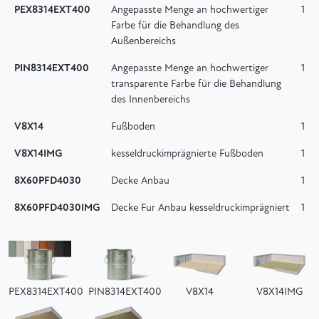
PEX8314EXT400
Angepasste Menge an hochwertiger
1
Farbe für die Behandlung des
Außenbereichs
PIN8314EXT400
Angepasste Menge an hochwertiger
1
transparente Farbe für die Behandlung
des Innenbereichs
V8X14
Fußboden
1
V8X14IMG
kesseldruckimprägnierte Fußboden
1
8X60PFD4030
Decke Anbau
1
8X60PFD4030IMG
Decke Fur Anbau kesseldruckimprägniert
1
PEX8314EXT400
PIN8314EXT400
V8X14
V8X14IMG