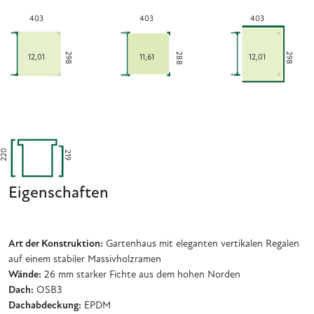
403
403
403
288
298
298
12,01
11,61
12,01
220
219
Eigenschaften
Art der Konstruktion:
Gartenhaus mit eleganten vertikalen Regalen
auf einem stabiler Massivholzramen
Wände:
26 mm starker Fichte aus dem hohen Norden
Dach:
OSB3
Dachabdeckung:
EPDM