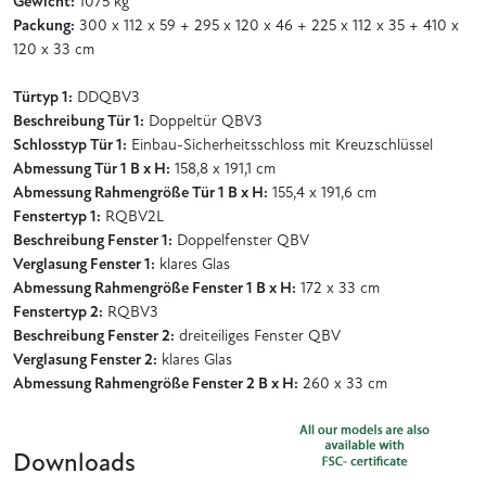
Gewicht:
1075 kg
Packung:
300 x 112 x 59 + 295 x 120 x 46 + 225 x 112 x 35 + 410 x
120 x 33 cm
Türtyp 1:
DDQBV3
Beschreibung Tür 1:
Doppeltür QBV3
Schlosstyp Tür 1:
Einbau-Sicherheitsschloss mit Kreuzschlüssel
Abmessung Tür 1 B x H:
158,8 x 191,1 cm
Abmessung Rahmengröße Tür 1 B x H:
155,4 x 191,6 cm
Fenstertyp 1:
RQBV2L
Beschreibung Fenster 1:
Doppelfenster QBV
Verglasung Fenster 1:
klares Glas
Abmessung Rahmengröße Fenster 1 B x H:
172 x 33 cm
Fenstertyp 2:
RQBV3
Beschreibung Fenster 2:
dreiteiliges Fenster QBV
Verglasung Fenster 2:
klares Glas
Abmessung Rahmengröße Fenster 2 B x H:
260 x 33 cm
Downloads