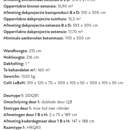
Afmeting binnenmaat extensie B x D:
578 x 275 cm
Oppervlakte binnen extensie:
15,90 m²
Afmeting dakprojectie basisproduct B x D:
510 x 300 cm
Oppervlakte dakprojectie tuinhuis:
15,3 m²
Afmeting dakprojectie extensie B x D:
593 x 300 cm
Oppervlakte dakprojectie extensie:
17,70 m²
Minimale aanbevolen betonmaat:
1110 x 300 cm
Wandhoogte:
215 cm
Nokhoogte:
216 cm
Dakhelling:
1 °
Te behandelen m²:
160 m²
Gewicht:
1320 kg
Colli LxBxH:
510 x 120 x 70 + 300 x 105 x 50 + 300 x 105 x 50 cm
Deurtype 1:
DDQB1
Omschrijving deur 1:
dubbele deur QB
Slottype deur 1:
inox bol met cilinder
Afmetingen deur 1 B x H:
2 x 75 x 189 cm
Afmeting kaderdagmaat deur 1 B x H:
147 x 188 cm
Raamtype 1:
HRQB3