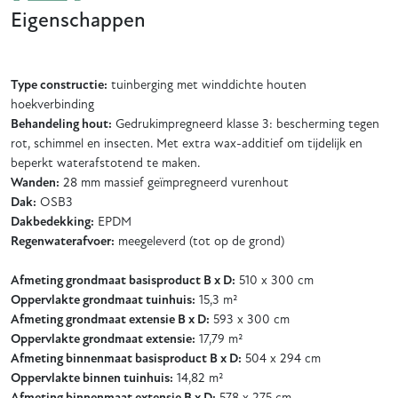
Eigenschappen
Type constructie:
tuinberging met winddichte houten
hoekverbinding
Behandeling hout:
Gedrukimpregneerd klasse 3: bescherming tegen
rot, schimmel en insecten. Met extra wax-additief om tijdelijk en
beperkt waterafstotend te maken.
Wanden:
28 mm massief geïmpregneerd vurenhout
Dak:
OSB3
Dakbedekking:
EPDM
Regenwaterafvoer:
meegeleverd (tot op de grond)
Afmeting grondmaat basisproduct B x D:
510 x 300 cm
Oppervlakte grondmaat tuinhuis:
15,3 m²
Afmeting grondmaat extensie B x D:
593 x 300 cm
Oppervlakte grondmaat extensie:
17,79 m²
Afmeting binnenmaat basisproduct B x D:
504 x 294 cm
Oppervlakte binnen tuinhuis:
14,82 m²