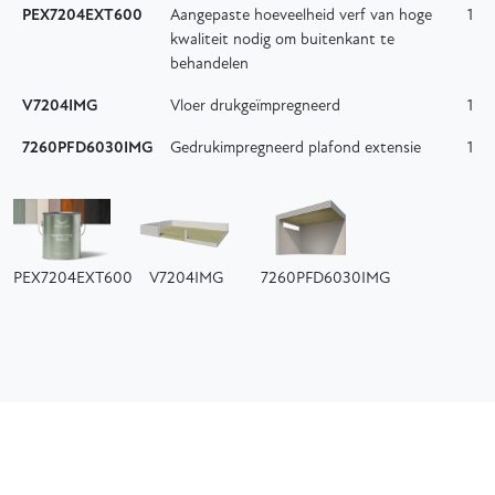
PEX7204EXT600
Aangepaste hoeveelheid verf van hoge
1
kwaliteit nodig om buitenkant te
behandelen
V7204IMG
Vloer drukgeïmpregneerd
1
7260PFD6030IMG
Gedrukimpregneerd plafond extensie
1
PEX7204EXT600
V7204IMG
7260PFD6030IMG